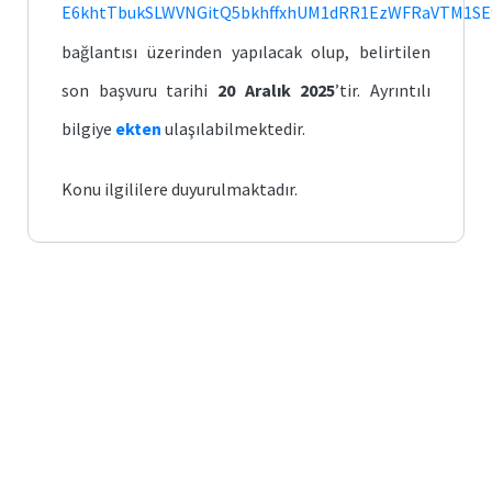
E6khtTbukSLWVNGitQ5bkhffxhUM1dRR1EzWFRaVTM1S
bağlantısı üzerinden yapılacak olup, belirtilen
son başvuru tarihi
20 Aralık 2025
’tir. Ayrıntılı
bilgiye
ekten
ulaşılabilmektedir.
Konu ilgililere duyurulmaktadır.