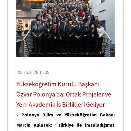
İletişim
Faydalı
Bağlantılar
09.05.2026 11:05
Yükseköğretim Kurulu Başkanı
Özvar Polonya’da: Ortak Projeler ve
Yeni Akademik İş Birlikleri Geliyor
- Polonya Bilim ve Yükseköğretim Bakanı
Marcin Kulasek: “Türkiye ile imzaladığımız