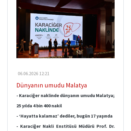
İletişim
Faydalı
Bağlantılar
06.06.2026 12:21
Dünyanın umudu Malatya
- Karaciğer naklinde dünyanın umudu Malatya;
25 yılda 4 bin 400 nakil
- ‘Hayatta kalamaz’ dediler, bugün 17 yaşında
- Karaciğer Nakli Enstitüsü Müdürü Prof. Dr.