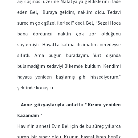
ağırlaşması üzerine Malatya'ya geldiklerini ifade
eden Bel, "Buraya geldim, naklim oldu. Tedavi
sürecim çok güzel ilerledi.” dedi. Bel, “Sezai Hoca
bana dördüncü naklin çok zor olduğunu
söylemişti. Hayatta kalma ihtimalim neredeyse
sıfırdı. Ama bugün buradayım. Yurt dışında
bulamadığım tedaviyi ülkemde buldum. Kendimi
hayata yeniden başlamış gibi hissediyorum.”
şeklinde konuştu.
- Anne gözyaşlarıyla anlattı: “Kızımı yeniden
kazandım”
Havin’in annesi Evin Bel için de bu süreç yıllarca
süren bir sınav oldu. Kızının hastalığının henüz